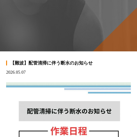
【難波】配管清掃に伴う断水のお知らせ
2026.05.07