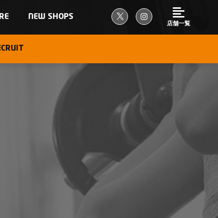
RE
NEW SHOPS
店舗一覧
ECRUIT