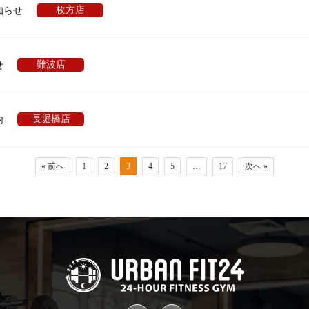
枚方店
知らせ
難波店
せ
長堀橋店
内
« 前へ
1
2
3
4
5
…
17
次へ »