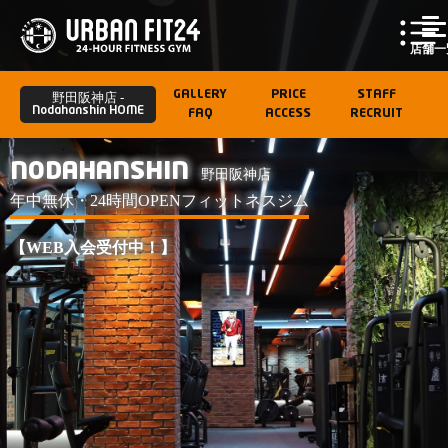
店舗一
GALLERY
PRICE
STAFF
野田阪神店 -
Nodahanshin HOME
FAQ
ACCESS
RECRUIT
NODAHANSHIN
野田阪神店
年中無休・24時間OPENフィットネスジム
【WEB入会受付中！】