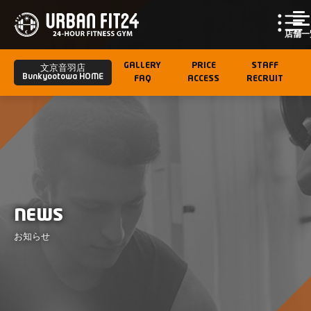
店舗一
GALLERY
PRICE
STAFF
文京音羽店
Bunkyootowa HOME
FAQ
ACCESS
RECRUIT
NEWS
お知らせ