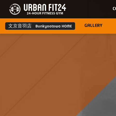
C
文京音羽店
GALLERY
Bunkyootowa HOME