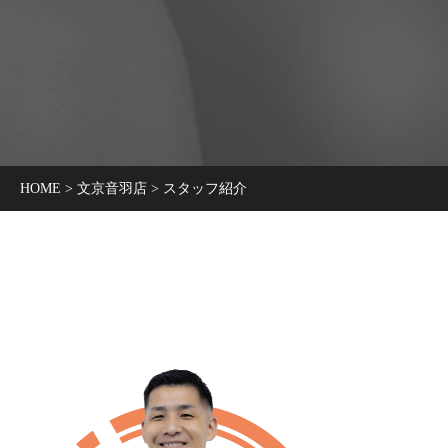
HOME
>
文京音羽店
>
スタッフ紹介