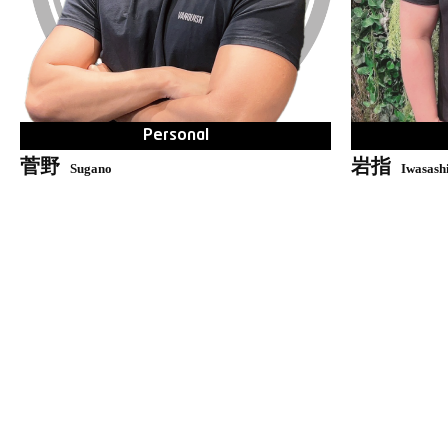
Personal
菅野
岩指
Sugano
Iwasash