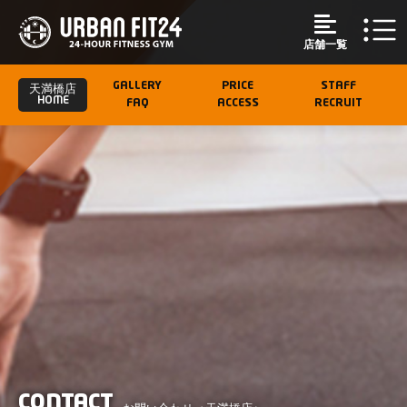
店舗一覧
GALLERY
PRICE
STAFF
天満橋店
HOME
FAQ
ACCESS
RECRUIT
CONTACT