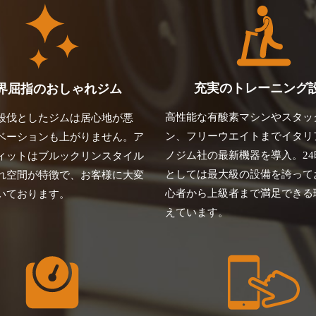
充実のトレーニング
界屈指のおしゃれジム
高性能な有酸素マシンやスタッ
殺伐としたジムは居心地が悪
ン、フリーウエイトまでイタリ
ベーションも上がりません。ア
ノジム社の最新機器を導入。24
ィットはブルックリンスタイル
としては最大級の設備を誇って
れ空間が特徴で、お客様に大変
心者から上級者まで満足できる
いております。
えています。