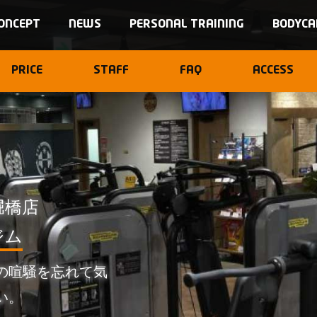
ONCEPT
NEWS
PERSONAL TRAINING
BODYCA
PRICE
STAFF
FAQ
ACCESS
堀橋店
ジム
の喧騒を忘れて気
い。