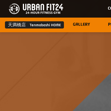
C
天満橋店
GALLERY
P
Tenmabashi HOME