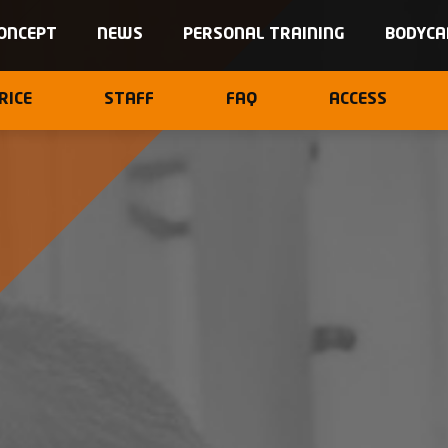
ONCEPT
NEWS
PERSONAL TRAINING
BODYCA
RICE
STAFF
FAQ
ACCESS